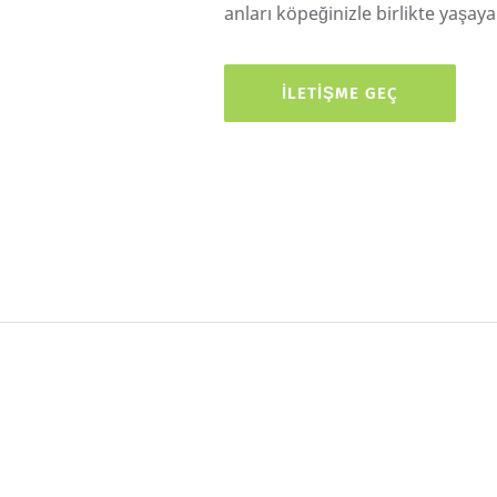
anları köpeğinizle birlikte yaşayab
İLETIŞME GEÇ