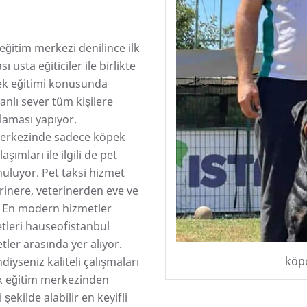
 eğitim merkezi denilince ilk
 usta eğiticiler ile birlikte
ek eğitimi konusunda
nlı sever tüm kişilere
laması yapıyor.
merkezinde sadece köpek
şımları ile ilgili de pet
uluyor. Pet taksi hizmet
rinere, veterinerden eve ve
. En modern hizmetler
etleri hauseofistanbul
ler arasında yer alıyor.
köpe
diyseniz kaliteli çalışmaları
ek eğitim merkezinden
 şekilde alabilir en keyifli