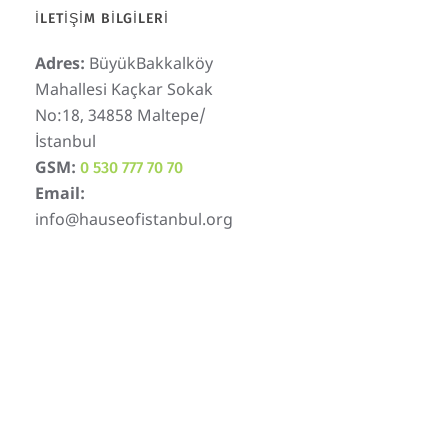
İLETIŞIM BILGILERI
Adres:
BüyükBakkalköy
Mahallesi Kaçkar Sokak
No:18, 34858 Maltepe/
İstanbul
GSM:
0 530 777 70 70
Email:
info@hauseofistanbul.org