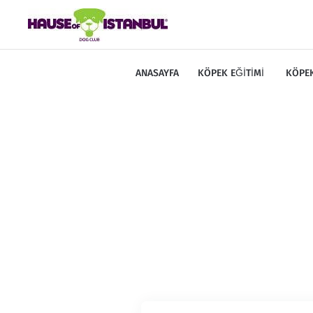
ANASAYFA
KÖPEK EĞITIMI
KÖPEK
E