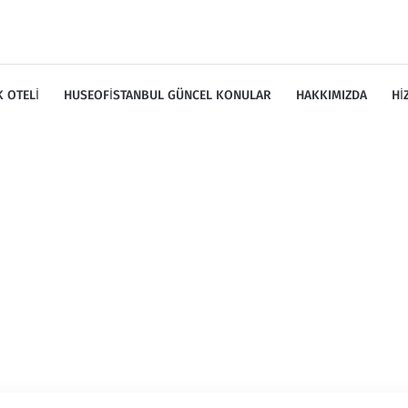
 OTELI
HUSEOFISTANBUL GÜNCEL KONULAR
HAKKIMIZDA
HI
tiket:
alan koruma eğiti
Home
/
alan koruma eğitimi