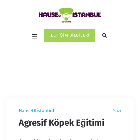
İLETIŞIM BILGILERI
Etiket:
agresif köpek
Home
/
agresif köpek
Yazı
HauseOfistanbul
Agresif Köpek Eğitimi