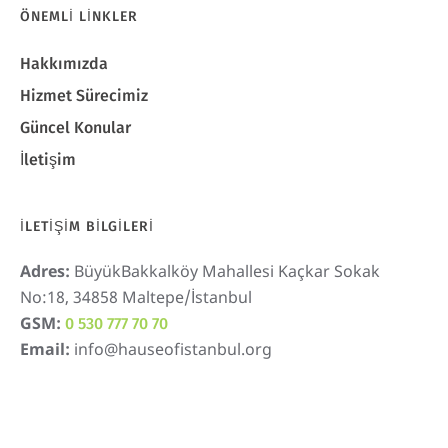
ÖNEMLI LINKLER
Hakkımızda
Hizmet Sürecimiz
Güncel Konular
İletişim
İLETIŞIM BILGILERI
Adres:
BüyükBakkalköy Mahallesi Kaçkar Sokak
No:18, 34858 Maltepe/İstanbul
GSM:
0 530 777 70 70
Email:
info@hauseofistanbul.org