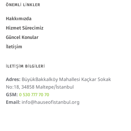
ÖNEMLI LINKLER
Hakkımızda
Hizmet Sürecimiz
Güncel Konular
İletişim
İLETIŞIM BILGILERI
Adres:
BüyükBakkalköy Mahallesi Kaçkar Sokak
No:18, 34858 Maltepe/İstanbul
GSM:
0 530 777 70 70
Email:
info@hauseofistanbul.org