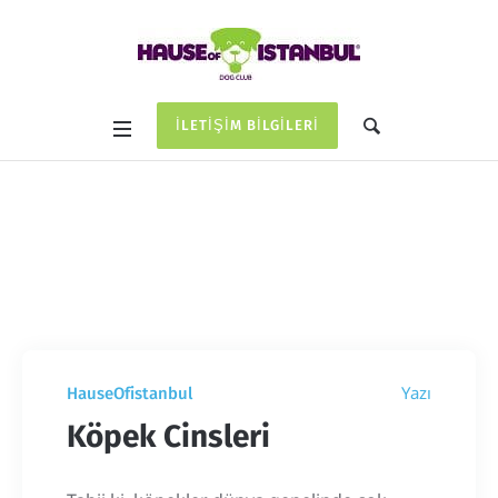
İLETIŞIM BILGILERI
Etiket:
köpek ırkları
Home
/
köpek ırkları
Yazı
HauseOfistanbul
Köpek Cinsleri