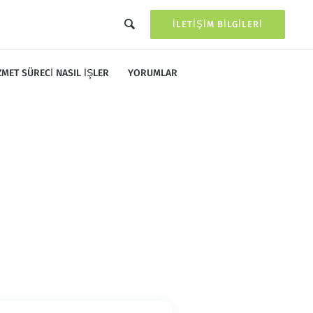
İLETIŞIM BILGILERI
ZMET SÜRECI NASIL İŞLER
YORUMLAR
iöi