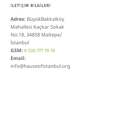
İLETIŞIM BILGILERI
Adres:
BüyükBakkalköy
Mahallesi Kaçkar Sokak
No:18, 34858 Maltepe/
İstanbul
GSM:
0 530 777 70 70
Email:
info@hauseofistanbul.org