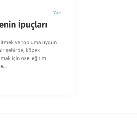
Yazı
enin İpuçları
e eğitmek ve topluma uygun
bir şehirde, köpek
amak için özel eğitim
e...