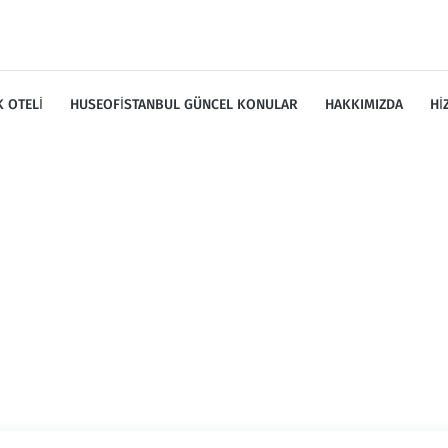
 OTELI
HUSEOFISTANBUL GÜNCEL KONULAR
HAKKIMIZDA
HI
iket:
istanbul köpek eğit
Home
/
istanbul köpek eğitiöi